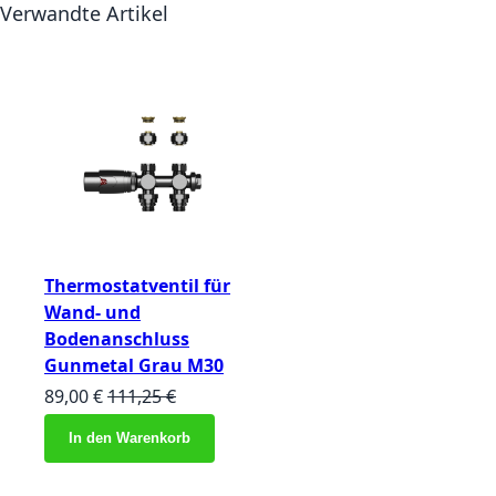
Verwandte Artikel
Thermostatventil für
Wand- und
Bodenanschluss
Gunmetal Grau M30
Sonderangebot
Normalpreis
89,00 €
111,25 €
In den Warenkorb