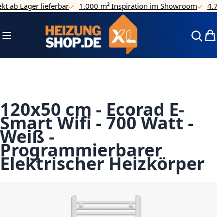
 ab Lager lieferbar
1.000 m² Inspiration im Showroom
4.7/5
Direkt zum Inhalt
Navigation umschalten
Mei
120x50 cm - Ecorad E-
Smart Wifi - 700 Watt -
Weiß -
Programmierbarer
Elektrischer Heizkörper