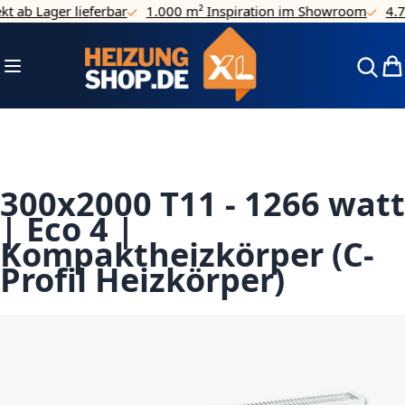
ab Lager lieferbar
1.000 m² Inspiration im Showroom
4.7/5 
Direkt zum Inhalt
Navigation umschalten
Mei
300x2000 T11 - 1266 watt
| Eco 4 |
Kompaktheizkörper (C-
Profil Heizkörper)