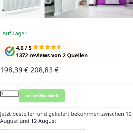
Auf Lager
4.6 / 5
1372 reviews
von
2 Quellen
198,39 €
208,83 €
Sonderangebot
Normalpreis
In den Warenkorb
Jetzt bestellen und geliefert bekommen
zwischen 10
August und 12 August