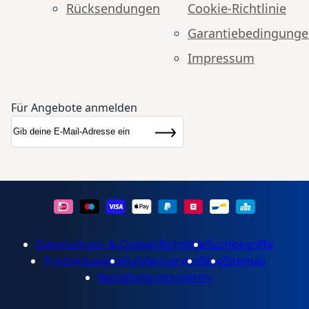
Rücksendungen
Cookie-Richtlinie
Garantiebedingung
Impressum
Für Angebote anmelden
Anmeldung zum Newsletter:
Newsletter
Abonnieren
Datenschutz- & Cookie-Richtlinie
Suchbegriffe
Produktpalette
Kundenservice
Blog
Sitemap
Bestellung stornieren