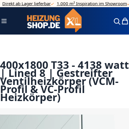
rekt ab Lager lieferbar
1.000 m² Inspiration im Showroom
4
Direkt zum Inhalt
Navigation umschalten
Mei
400x1800 T33 - 4138 watt
| Lined 8 | Gestreifter
Ventilheizkörper (VCM-
Profil & VC-Profil
Heizkörper)