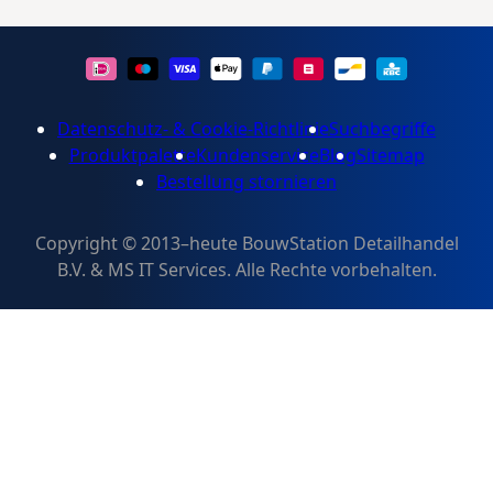
Datenschutz- & Cookie-Richtlinie
Suchbegriffe
Produktpalette
Kundenservice
Blog
Sitemap
Bestellung stornieren
Copyright © 2013–heute BouwStation Detailhandel
B.V. & MS IT Services. Alle Rechte vorbehalten.