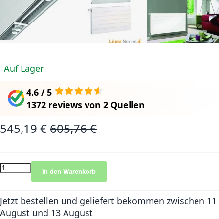
Auf Lager
4.6 / 5
1372 reviews
von
2 Quellen
545,19 €
605,76 €
Sonderangebot
Normalpreis
In den Warenkorb
Jetzt bestellen und geliefert bekommen
zwischen 11
August und 13 August