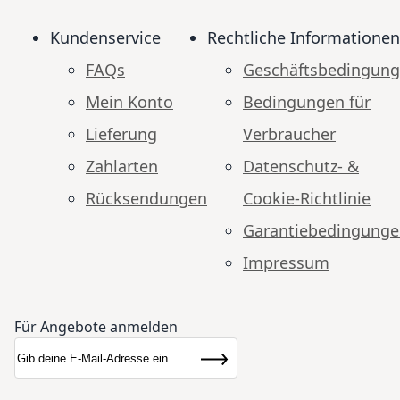
Kundenservice
Rechtliche Informationen
FAQs
Geschäftsbedingun
Mein Konto
Bedingungen für
Lieferung
Verbraucher
Zahlarten
Datenschutz- &
Rücksendungen
Cookie-Richtlinie
Garantiebedingung
Impressum
Für Angebote anmelden
Anmeldung zum Newsletter:
Newsletter
Abonnieren