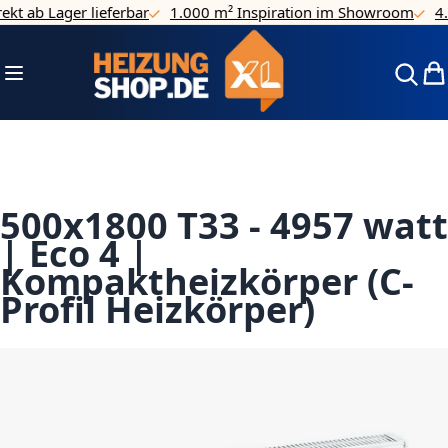
 ab Lager lieferbar
1.000 m² Inspiration im Showroom
4.7/5
Direkt zum Inhalt
Navigation umschalten
Mei
500x1800 T33 - 4957 watt
| Eco 4 |
Kompaktheizkörper (C-
Profil Heizkörper)