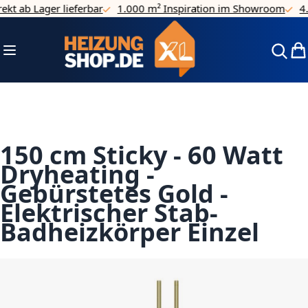
t ab Lager lieferbar
1.000 m² Inspiration im Showroom
4.7/
Direkt zum Inhalt
Navigation umschalten
Mei
150 cm Sticky - 60 Watt
Dryheating -
Gebürstetes Gold -
Elektrischer Stab-
Badheizkörper Einzel