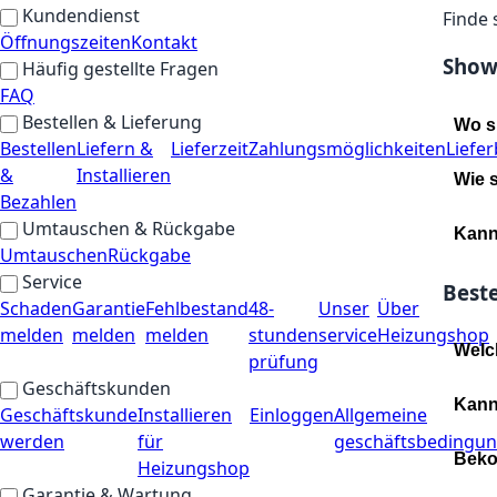
Kundendienst
Finde 
Öffnungszeiten
Kontakt
Sho
Häufig gestellte Fragen
FAQ
Bestellen & Lieferung
Wo s
Bestellen
Liefern &
Lieferzeit
Zahlungsmöglichkeiten
Liefe
&
Installieren
Wie 
Bezahlen
Umtauschen & Rückgabe
Kann
Umtauschen
Rückgabe
Service
Beste
Schaden
Garantie
Fehlbestand
48-
Unser
Über
melden
melden
melden
stunden
service
Heizungshop
Welc
prüfung
Geschäftskunden
Kann
Geschäftskunde
Installieren
Einloggen
Allgemeine
werden
für
geschäftsbedingu
Beko
Heizungshop
Garantie & Wartung