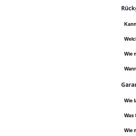
Rück
Kann
Welc
Wie 
Wann
Gara
Wie l
Was f
Wie m