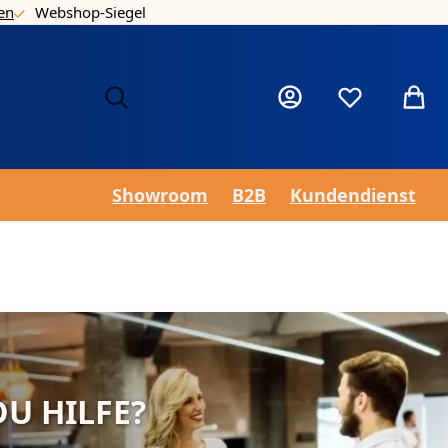
en
Webshop-Siegel
Nie
Mein Konto
Wunschzettel
Mein 
Showroom
B2B
Kundendienst
U HILFE?