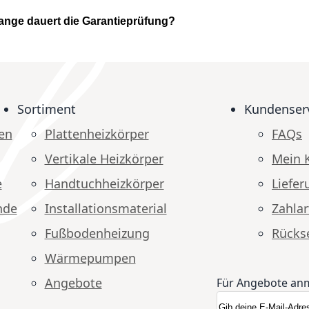
lange dauert die Garantieprüfung?
Sortiment
Kundenser
en
Plattenheizkörper
FAQs
Vertikale Heizkörper
Mein 
e
Handtuchheizkörper
Liefer
nde
Installationsmaterial
Zahlar
Fußbodenheizung
Rücks
Wärmepumpen
Angebote
Für Angebote an
Anmeldung zum N
Newsletter