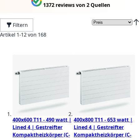
1372 reviews
von
2 Quellen
Filtern
In 
Artikel
1
-
12
von
168
400x600 T11 - 490 watt |
400x800 T11 - 653 watt |
Lined 4 | Gestreifter
Lined 4 | Gestreifter
Kompaktheizkörper (C-
Kompaktheizkörper (C-