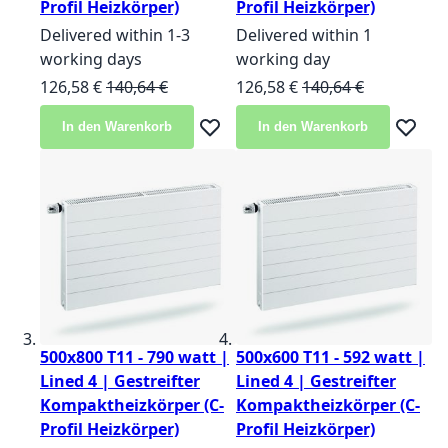
Profil Heizkörper)
Profil Heizkörper)
Delivered within 1-3
Delivered within 1
working days
working day
Sonderangebot
Normalpreis
Sonderangebot
Normalpreis
126,58 €
140,64 €
126,58 €
140,64 €
In den Warenkorb
In den Warenkorb
Zur Wunschliste hinzufügen
Zur Wun
500x800 T11 - 790 watt |
500x600 T11 - 592 watt |
Lined 4 | Gestreifter
Lined 4 | Gestreifter
Kompaktheizkörper (C-
Kompaktheizkörper (C-
Profil Heizkörper)
Profil Heizkörper)