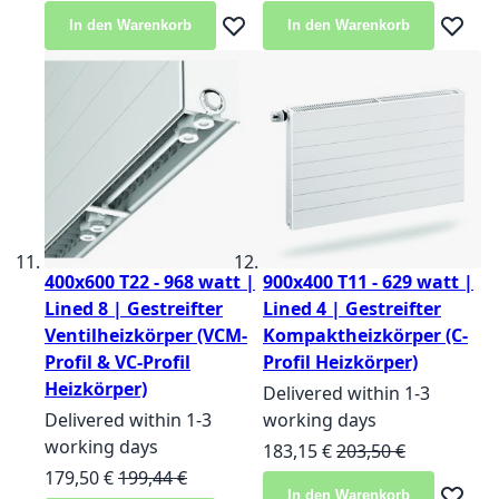
In den Warenkorb
In den Warenkorb
Zur Wunschliste hinzufügen
Zur Wun
400x600 T22 - 968 watt |
900x400 T11 - 629 watt |
Lined 8 | Gestreifter
Lined 4 | Gestreifter
Ventilheizkörper (VCM-
Kompaktheizkörper (C-
Profil & VC-Profil
Profil Heizkörper)
Heizkörper)
Delivered within 1-3
Delivered within 1-3
working days
working days
Sonderangebot
Normalpreis
183,15 €
203,50 €
Sonderangebot
Normalpreis
179,50 €
199,44 €
In den Warenkorb