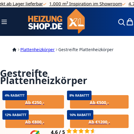
ab Lager lieferbar
1.000 m² Inspiration im Showroom
4.7/5 
Direkt zum Inhalt
Navigation umschalten
Mei
Plattenheizkörper
Gestreifte Plattenheizkörper
Gestreifte
Plattenheizkörper
4% RABATTT
8% RABATTT
Ab €250,-
Ab €500,-
12% RABATTT
16% RABATTT
Ab €800,-
Ab €1200,-
4.6 / 5