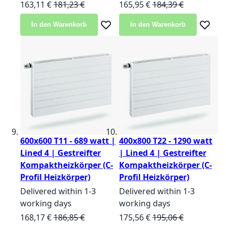
Sonderangebot
Normalpreis
Sonderangebot
Normalpreis
163,11 €
181,23 €
165,95 €
184,39 €
In den Warenkorb
In den Warenkorb
Zur Wunschliste hinzufügen
Zur Wun
600x600 T11 - 689 watt |
400x800 T22 - 1290 watt
Lined 4 | Gestreifter
| Lined 4 | Gestreifter
Kompaktheizkörper (C-
Kompaktheizkörper (C-
Profil Heizkörper)
Profil Heizkörper)
Delivered within 1-3
Delivered within 1-3
working days
working days
Sonderangebot
Normalpreis
Sonderangebot
Normalpreis
168,17 €
186,85 €
175,56 €
195,06 €