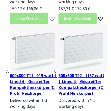
working days
working days
Sonderangebot
Normalpreis
Sonderangebot
Normalpreis
150,17 €
166,86 €
157,31 €
174,80 €
In den Warenkorb
In den Warenkorb
Zur Wunschliste hinzufügen
Zur Wun
600x800 T11 - 919 watt |
500x600 T22 - 1157 watt
Lined 4 | Gestreifter
| Lined 4 | Gestreifter
Kompaktheizkörper (C-
Kompaktheizkörper (C-
Profil Heizkörper)
Profil Heizkörper)
Delivered within 1-3
Delivered within 1-3
working days
working days