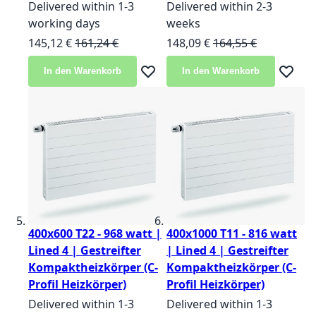
Delivered within 1-3
Delivered within 2-3
working days
weeks
Sonderangebot
Normalpreis
Sonderangebot
Normalpreis
145,12 €
161,24 €
148,09 €
164,55 €
In den Warenkorb
In den Warenkorb
Zur Wunschliste hinzufügen
Zur Wun
400x600 T22 - 968 watt |
400x1000 T11 - 816 watt
Lined 4 | Gestreifter
| Lined 4 | Gestreifter
Kompaktheizkörper (C-
Kompaktheizkörper (C-
Profil Heizkörper)
Profil Heizkörper)
Delivered within 1-3
Delivered within 1-3