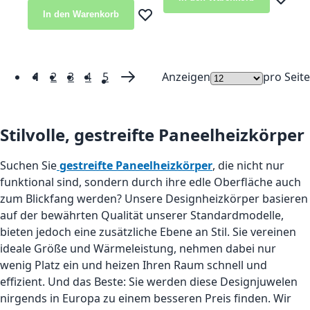
Zur Wun
In den Warenkorb
Zur Wunschliste hinzufügen
1
2
3
4
5
Anzeigen
pro Seite
Seite
Du liest gerade Seite
Seite
Seite
Seite
Seite
Seite
Weiter
Stilvolle, gestreifte Paneelheizkörper
Suchen Sie
gestreifte Paneelheizkörper
, die nicht nur
funktional sind, sondern durch ihre edle Oberfläche auch
zum Blickfang werden? Unsere Designheizkörper basieren
auf der bewährten Qualität unserer Standardmodelle,
bieten jedoch eine zusätzliche Ebene an Stil. Sie vereinen
ideale Größe und Wärmeleistung, nehmen dabei nur
wenig Platz ein und heizen Ihren Raum schnell und
effizient. Und das Beste: Sie werden diese Designjuwelen
nirgends in Europa zu einem besseren Preis finden. Wir