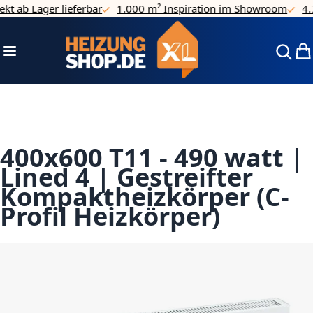
ab Lager lieferbar
1.000 m² Inspiration im Showroom
4.7/5
Direkt zum Inhalt
Navigation umschalten
Mei
400x600 T11 - 490 watt |
Lined 4 | Gestreifter
Kompaktheizkörper (C-
Profil Heizkörper)