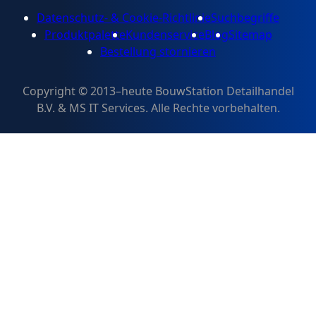
Datenschutz- & Cookie-Richtlinie
Suchbegriffe
Produktpalette
Kundenservice
Blog
Sitemap
Bestellung stornieren
Copyright © 2013–heute BouwStation Detailhandel
B.V. & MS IT Services. Alle Rechte vorbehalten.