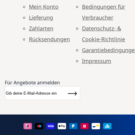
Mein Konto
Bedingungen für
Lieferung
Verbraucher
Zahlarten
Datenschutz- &
Rücksendungen
Cookie-Richtlinie
Garantiebedingung
Impressum
Für Angebote anmelden
Anmeldung zum Newsletter:
Newsletter
Abonnieren