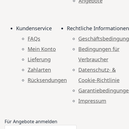
Angebote
Kundenservice
Rechtliche Informationen
FAQs
Geschäftsbedingun
Mein Konto
Bedingungen für
Lieferung
Verbraucher
Zahlarten
Datenschutz- &
Rücksendungen
Cookie-Richtlinie
Garantiebedingung
Impressum
Für Angebote anmelden
Anmeldung zum Newsletter:
Newsletter