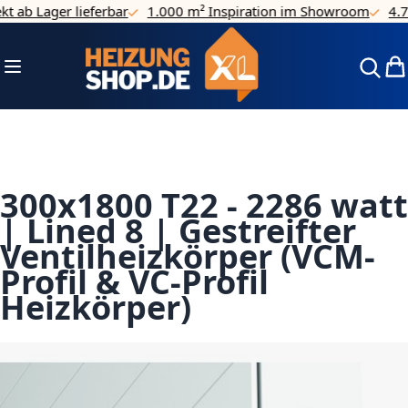
ab Lager lieferbar
1.000 m² Inspiration im Showroom
4.7/5 
Direkt zum Inhalt
Navigation umschalten
Mei
300x1800 T22 - 2286 watt
| Lined 8 | Gestreifter
Ventilheizkörper (VCM-
Profil & VC-Profil
Heizkörper)