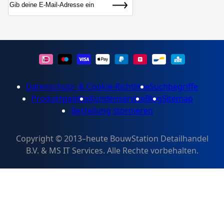
Abonnieren
Datenschutz- & Cookie-Richtlinie
Suchbegriffe
Produktpalette
Kundenservice
Blog
Sitemap
Bestellung stornieren
Copyright © 2013–heute BouwStation Detailhandel
B.V. & MS IT Services. Alle Rechte vorbehalten.