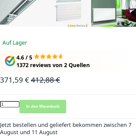
Auf Lager
4.6 / 5
1372 reviews
von
2 Quellen
371,59 €
412,88 €
Sonderangebot
Normalpreis
In den Warenkorb
Jetzt bestellen und geliefert bekommen
zwischen 7
August und 11 August