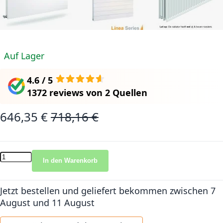
Auf Lager
4.6 / 5
1372 reviews
von
2 Quellen
646,35 €
718,16 €
Sonderangebot
Normalpreis
In den Warenkorb
Jetzt bestellen und geliefert bekommen
zwischen 7
August und 11 August