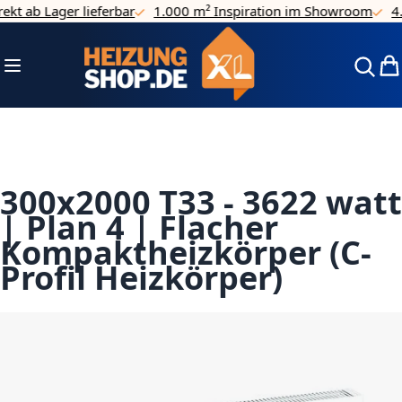
 ab Lager lieferbar
1.000 m² Inspiration im Showroom
4.7/5
Direkt zum Inhalt
Navigation umschalten
Mei
300x2000 T33 - 3622 watt
| Plan 4 | Flacher
Kompaktheizkörper (C-
Profil Heizkörper)