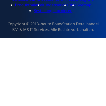
Produktpalette
Kundenservice
Blog
Sitemap
Bestellung stornieren
Copyright © 2013–heute BouwStation Detailhandel
B.V. & MS IT Services. Alle Rechte vorbehalten.