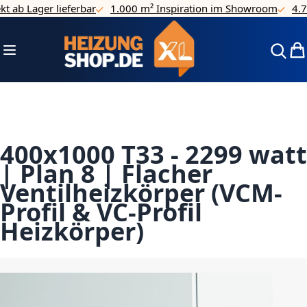
ab Lager lieferbar
1.000 m² Inspiration im Showroom
4.7/5 
Direkt zum Inhalt
Navigation umschalten
Mei
400x1000 T33 - 2299 watt
| Plan 8 | Flacher
Ventilheizkörper (VCM-
Profil & VC-Profil
Heizkörper)