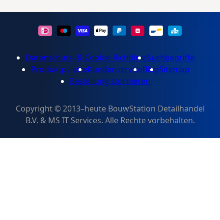
Datenschutz- & Cookie-Richtlinie
Suchbegriffe
Produktpalette
Kundenservice
Blog
Sitemap
Bestellung stornieren
Copyright © 2013–heute BouwStation Detailhandel
B.V. & MS IT Services. Alle Rechte vorbehalten.