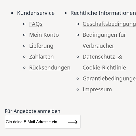
Kundenservice
Rechtliche Informationen
FAQs
Geschäftsbedingun
Mein Konto
Bedingungen für
Lieferung
Verbraucher
Zahlarten
Datenschutz- &
Rücksendungen
Cookie-Richtlinie
Garantiebedingung
Impressum
Für Angebote anmelden
Anmeldung zum Newsletter:
Newsletter
Abonnieren