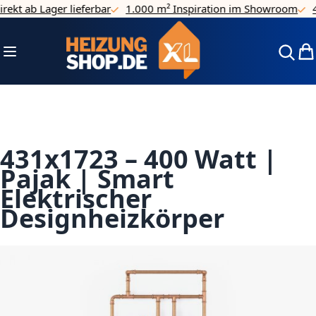
ekt ab Lager lieferbar
1.000 m² Inspiration im Showroom
4.
Direkt zum Inhalt
Navigation umschalten
Mei
431x1723 – 400 Watt |
Pajak | Smart
Elektrischer
Designheizkörper