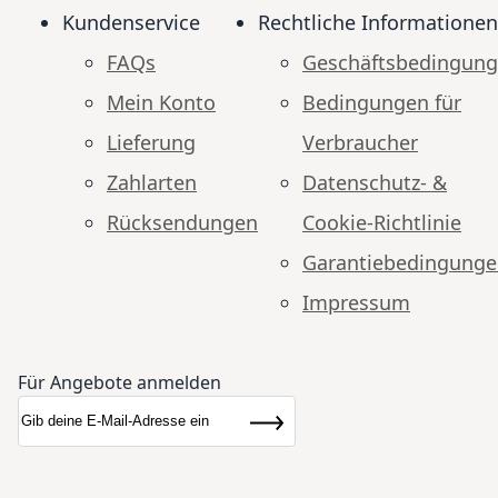
Kundenservice
Rechtliche Informationen
FAQs
Geschäftsbedingun
Mein Konto
Bedingungen für
Lieferung
Verbraucher
Zahlarten
Datenschutz- &
Rücksendungen
Cookie-Richtlinie
Garantiebedingung
Impressum
Für Angebote anmelden
Anmeldung zum Newsletter:
Newsletter
Abonnieren