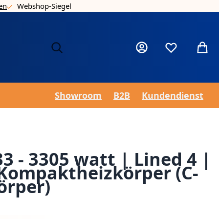
en
Webshop-Siegel
Nie
Mein Konto
Wunschzettel
Mein 
Showroom
B2B
Kundendienst
3 - 3305 watt | Lined 4 |
 Kompaktheizkörper (C-
örper)