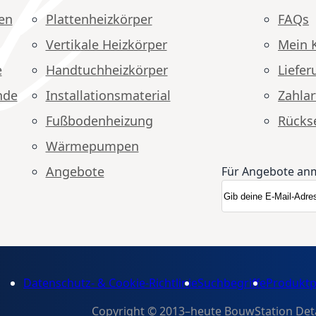
en
Plattenheizkörper
FAQs
Vertikale Heizkörper
Mein 
e
Handtuchheizkörper
Liefer
nde
Installationsmaterial
Zahlar
Fußbodenheizung
Rücks
Wärmepumpen
Angebote
Für Angebote an
Anmeldung zum N
Newsletter
Datenschutz- & Cookie-Richtlinie
Suchbegriffe
Produktp
Copyright © 2013–heute BouwStation Detail