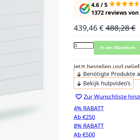
4.6 / 5
1372 reviews
vo
439,46 €
488,28 €
Sonderangebot
Normalpreis
In den Warenkorb
Jetzt bestellen und gel
Benötigte Produkte 
Bekijk hulpvideo’s
Zur Wunschliste hin
4% RABATT
Ab €250
8% RABATT
Ab €500