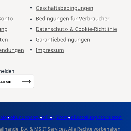
Geschäftsbedingungen
Konto
Bedingungen für Verbraucher
ung
Datenschutz- & Cookie-Richtlinie
ten
Garantiebedingungen
endungen
Impressum
melden
ewsletter:
Abonnieren
alette
Kundenservice
Blog
Sitemap
Bestellung stornieren
handel B.V. & MS IT Services. Alle Rechte vorbehalten.