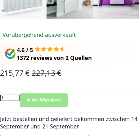
Vorübergehend ausverkauft
4.6 / 5
1372 reviews
von
2 Quellen
215,77 €
227,13 €
Sonderangebot
Normalpreis
In den Warenkorb
Jetzt bestellen und geliefert bekommen
zwischen 14
September und 21 September