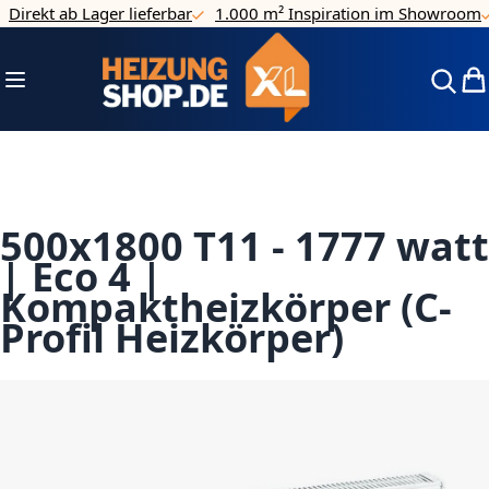
irekt ab Lager lieferbar
1.000 m² Inspiration im Showroom
4
Direkt zum Inhalt
Navigation umschalten
Mei
500x1800 T11 - 1777 watt
| Eco 4 |
Kompaktheizkörper (C-
Profil Heizkörper)