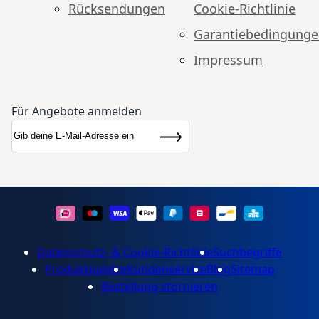
Rücksendungen
Cookie-Richtlinie
Garantiebedingung
Impressum
Für Angebote anmelden
Anmeldung zum Newsletter:
Newsletter
Abonnieren
Datenschutz- & Cookie-Richtlinie
Suchbegriffe
Produktpalette
Kundenservice
Blog
Sitemap
Bestellung stornieren