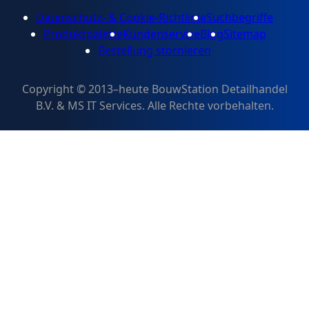
Datenschutz- & Cookie-Richtlinie
Suchbegriffe
Produktpalette
Kundenservice
Blog
Sitemap
Bestellung stornieren
Copyright © 2013–heute BouwStation Detailhandel
B.V. & MS IT Services. Alle Rechte vorbehalten.