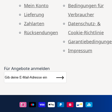
Mein Konto
Bedingungen für
Lieferung
Verbraucher
Zahlarten
Datenschutz- &
Rücksendungen
Cookie-Richtlinie
Garantiebedingung
Impressum
Für Angebote anmelden
Anmeldung zum Newsletter:
Newsletter
Abonnieren