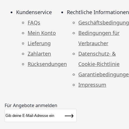
Kundenservice
Rechtliche Informationen
FAQs
Geschäftsbedingun
Mein Konto
Bedingungen für
Lieferung
Verbraucher
Zahlarten
Datenschutz- &
Rücksendungen
Cookie-Richtlinie
Garantiebedingung
Impressum
Für Angebote anmelden
Anmeldung zum Newsletter:
Newsletter
Abonnieren