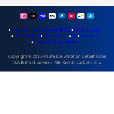
Datenschutz- & Cookie-Richtlinie
Suchbegriffe
Produktpalette
Kundenservice
Blog
Sitemap
Bestellung stornieren
Copyright © 2013–heute BouwStation Detailhandel
B.V. & MS IT Services. Alle Rechte vorbehalten.