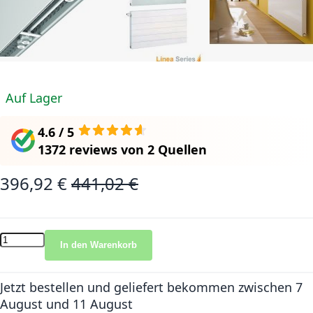
Auf Lager
4.6 / 5
1372 reviews
von
2 Quellen
396,92 €
441,02 €
Sonderangebot
Normalpreis
In den Warenkorb
Jetzt bestellen und geliefert bekommen
zwischen 7
August und 11 August