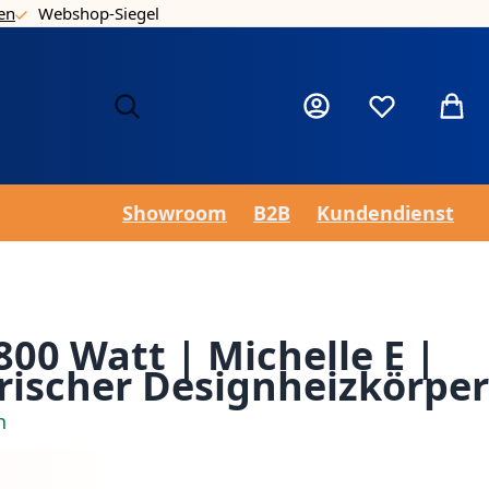
en
Webshop-Siegel
Nie
Mein Konto
Wunschzettel
Mein 
Showroom
B2B
Kundendienst
800 Watt | Michelle E |
rischer Designheizkörper
h