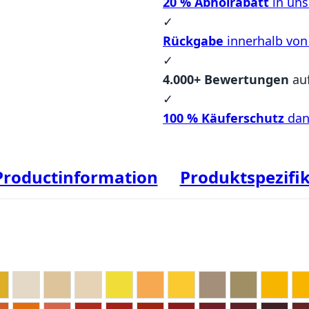
20 % Abholrabatt
in un
✓
Rückgabe
innerhalb von
✓
4.000+ Bewertungen
au
✓
100 % Käuferschutz
dan
Productinformation
Produktspezifi