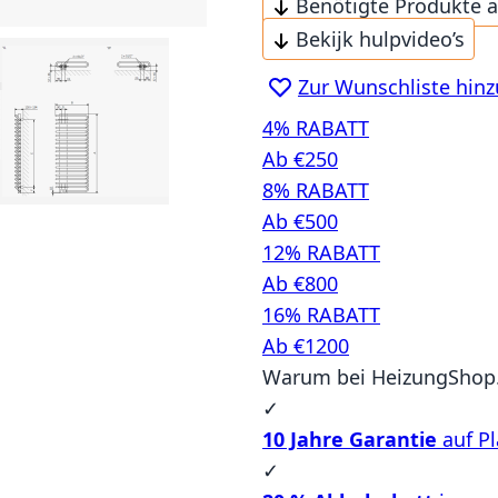
Benötigte Produkte 
Bekijk hulpvideo’s
Zur Wunschliste hin
4% RABATT
Ab €250
8% RABATT
Ab €500
12% RABATT
Ab €800
16% RABATT
Ab €1200
Warum bei HeizungShop.
✓
10 Jahre Garantie
auf Pl
✓