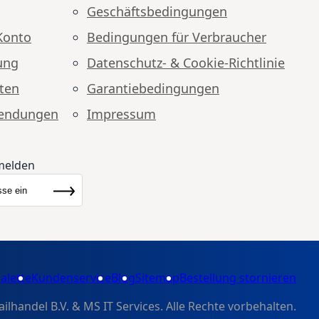
Geschäftsbedingungen
Konto
Bedingungen für Verbraucher
ung
Datenschutz- & Cookie-Richtlinie
ten
Garantiebedingungen
endungen
Impressum
melden
ewsletter:
Abonnieren
alette
Kundenservice
Blog
Sitemap
Bestellung stornieren
handel B.V. & MS IT Services. Alle Rechte vorbehalten.