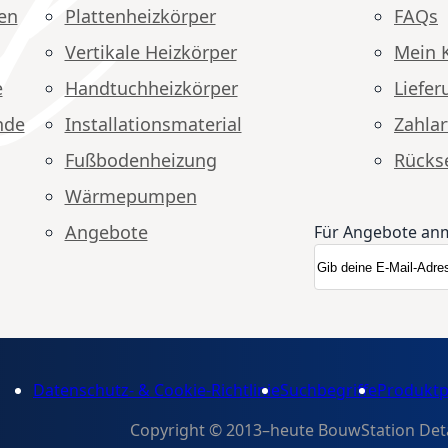
en
Plattenheizkörper
FAQs
Vertikale Heizkörper
Mein 
e
Handtuchheizkörper
Liefer
nde
Installationsmaterial
Zahlar
Fußbodenheizung
Rücks
Wärmepumpen
Angebote
Für Angebote an
Anmeldung zum N
Newsletter
Datenschutz- & Cookie-Richtlinie
Suchbegriffe
Produktp
Copyright © 2013–heute BouwStation Detail