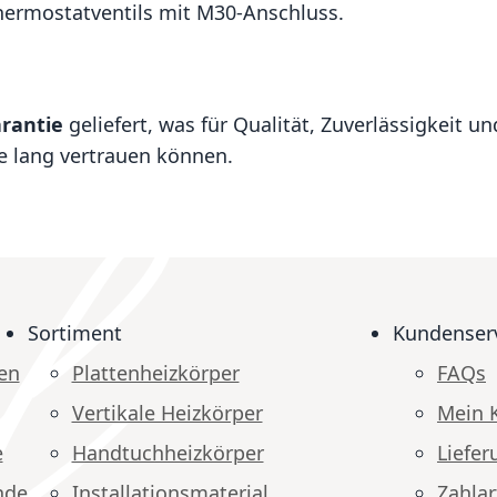
Thermostatventils mit M30-Anschluss.
arantie
geliefert, was für Qualität, Zuverlässigkeit u
re lang vertrauen können.
Sortiment
Kundenser
en
Plattenheizkörper
FAQs
Vertikale Heizkörper
Mein 
e
Handtuchheizkörper
Liefer
nde
Installationsmaterial
Zahlar