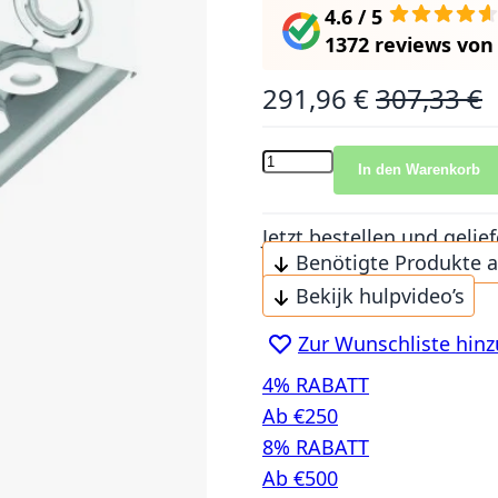
4.6 / 5
1372 reviews
vo
291,96 €
307,33 €
Sonderangebot
Normalpreis
In den Warenkorb
Jetzt bestellen und gel
Benötigte Produkte 
Bekijk hulpvideo’s
Zur Wunschliste hin
4% RABATT
Ab €250
8% RABATT
Ab €500