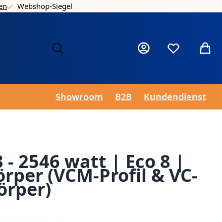
en
Webshop-Siegel
Nie
Mein Konto
Wunschzettel
Mein 
Showroom
B2B
Kundendienst
 - 2546 watt | Eco 8 |
örper (VCM-Profil & VC-
örper)