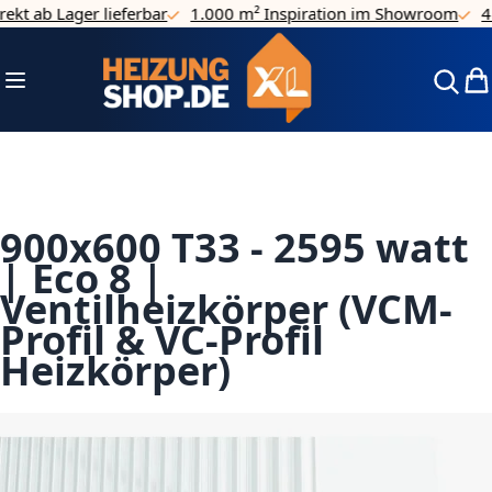
t ab Lager lieferbar
1.000 m² Inspiration im Showroom
4.7/
Direkt zum Inhalt
Navigation umschalten
Mei
900x600 T33 - 2595 watt
| Eco 8 |
Ventilheizkörper (VCM-
Profil & VC-Profil
Heizkörper)