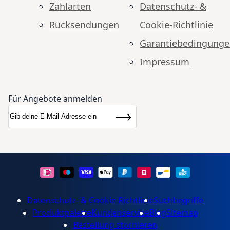
Zahlarten
Datenschutz- &
Rücksendungen
Cookie-Richtlinie
Garantiebedingung
Impressum
Für Angebote anmelden
Anmeldung zum Newsletter:
Newsletter
Abonnieren
Datenschutz- & Cookie-Richtlinie
Suchbegriffe
Produktpalette
Kundenservice
Blog
Sitemap
Bestellung stornieren