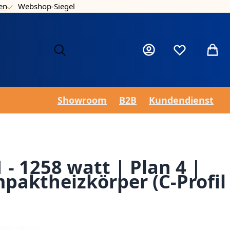
en
Webshop-Siegel
Nie
Mein Konto
Wunschzettel
Mein 
Showroom
B2B
Kundendienst
 - 1258 watt | Plan 4 |
paktheizkörper (C-Profil