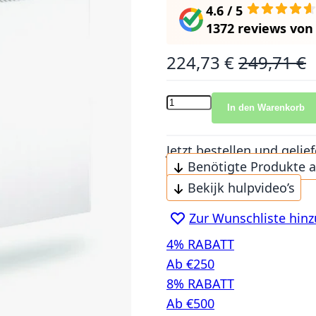
4.6 / 5
1372 reviews
vo
224,73 €
249,71 €
Sonderangebot
Normalpreis
In den Warenkorb
Jetzt bestellen und gel
Benötigte Produkte 
Bekijk hulpvideo’s
Zur Wunschliste hin
4% RABATT
Ab €250
8% RABATT
Ab €500