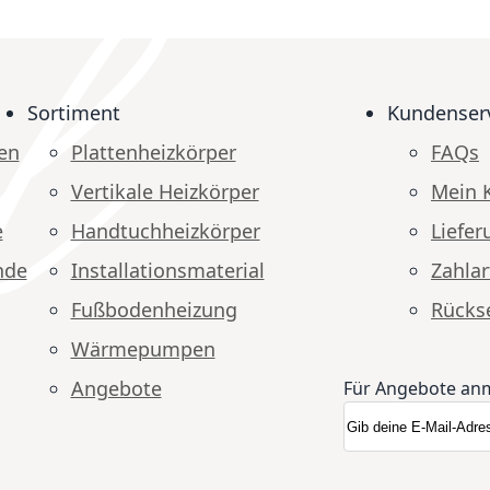
Sortiment
Kundenser
en
Plattenheizkörper
FAQs
Vertikale Heizkörper
Mein 
e
Handtuchheizkörper
Liefer
nde
Installationsmaterial
Zahlar
Fußbodenheizung
Rücks
Wärmepumpen
Angebote
Für Angebote an
Anmeldung zum N
Newsletter