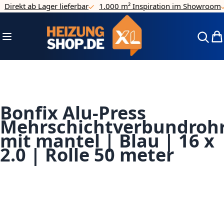
Direkt ab Lager lieferbar
1.000 m² Inspiration im Showroom
Direkt zum Inhalt
Navigation umschalten
Mei
Bonfix Alu-Press
Mehrschichtverbundroh
mit mantel | Blau | 16 x
2.0 | Rolle 50 meter