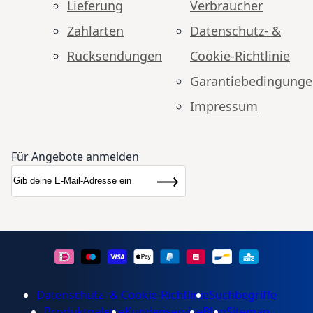
Lieferung
Verbraucher
Zahlarten
Datenschutz- &
Rücksendungen
Cookie-Richtlinie
Garantiebedingung
Impressum
Für Angebote anmelden
Anmeldung zum Newsletter:
Newsletter
Abonnieren
Datenschutz- & Cookie-Richtlinie
Suchbegriffe
Produktpalette
Kundenservice
Blog
Sitemap