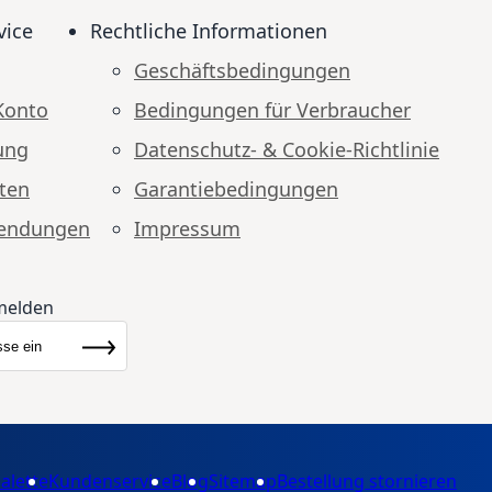
vice
Rechtliche Informationen
Geschäftsbedingungen
Konto
Bedingungen für Verbraucher
ung
Datenschutz- & Cookie-Richtlinie
ten
Garantiebedingungen
endungen
Impressum
melden
ewsletter:
Abonnieren
alette
Kundenservice
Blog
Sitemap
Bestellung stornieren