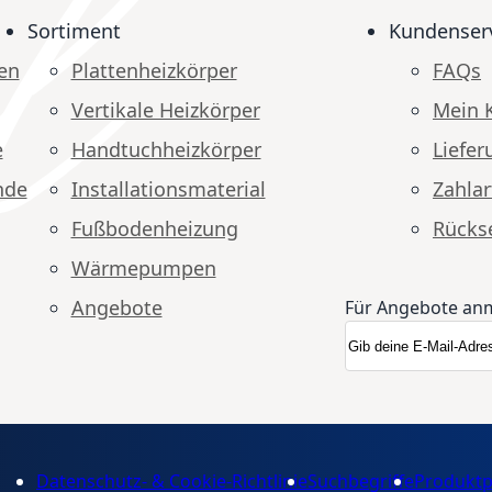
Sortiment
Kundenser
en
Plattenheizkörper
FAQs
Vertikale Heizkörper
Mein 
e
Handtuchheizkörper
Liefer
nde
Installationsmaterial
Zahlar
Fußbodenheizung
Rücks
Wärmepumpen
Angebote
Für Angebote an
Anmeldung zum N
Newsletter
Datenschutz- & Cookie-Richtlinie
Suchbegriffe
Produktp