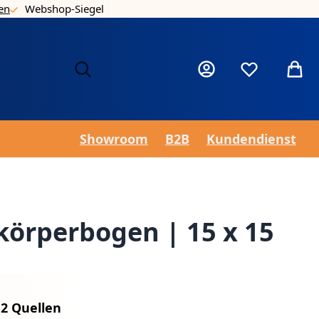
en
Webshop-Siegel
Nie
Mein Konto
Wunschzettel
Mein 
Showroom
B2B
Kundendienst
körperbogen | 15 x 15
n
2 Quellen