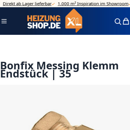
Direkt ab Lager lieferbar
1.000 m² Inspiration im Showroom
Direkt zum Inhalt
Navigation umschalten
Mei
Bonfix Messing Klemm
Endstück | 35