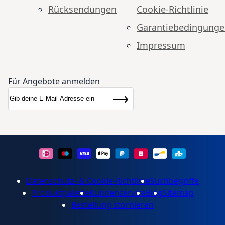
Rücksendungen
Cookie-Richtlinie
Garantiebedingung
Impressum
Für Angebote anmelden
Anmeldung zum Newsletter:
Newsletter
Abonnieren
Datenschutz- & Cookie-Richtlinie
Suchbegriffe
Produktpalette
Kundenservice
Blog
Sitemap
Bestellung stornieren