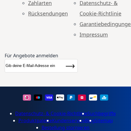
Zahlarten
Datenschutz- &
Rücksendungen
Cookie-Richtlinie
Garantiebedingung
Impressum
Für Angebote anmelden
Anmeldung zum Newsletter:
Newsletter
Abonnieren
Datenschutz- & Cookie-Richtlinie
Suchbegriffe
Produktpalette
Kundenservice
Blog
Sitemap
Bestellung stornieren