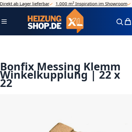
irekt ab Lager lieferbar
1.000 m² Inspiration im Showroom
Direkt zum Inhalt
Navigation umschalten
Mei
Bonfix Messing Klemm
Winkelkupplung | 22 x
22