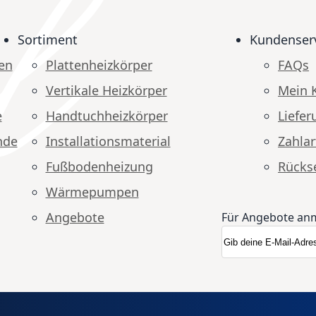
Sortiment
Kundenser
en
Plattenheizkörper
FAQs
Vertikale Heizkörper
Mein 
e
Handtuchheizkörper
Liefer
nde
Installationsmaterial
Zahlar
Fußbodenheizung
Rücks
Wärmepumpen
Angebote
Für Angebote an
Anmeldung zum N
Newsletter