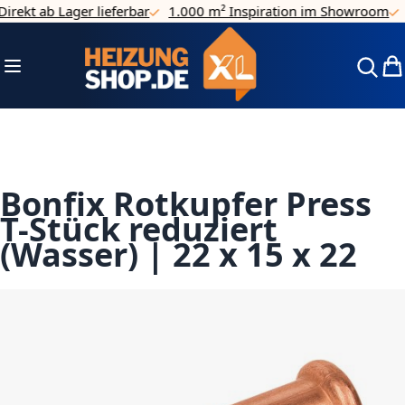
rekt ab Lager lieferbar
1.000 m² Inspiration im Showroom
4
Direkt zum Inhalt
Navigation umschalten
Mei
Bonfix Rotkupfer Press
T-Stück reduziert
(Wasser) | 22 x 15 x 22