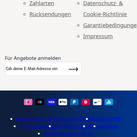
Zahlarten
Datenschutz- &
Rücksendungen
Cookie-Richtlinie
Garantiebedingung
Impressum
Für Angebote anmelden
Anmeldung zum Newsletter:
Newsletter
Abonnieren
Datenschutz- & Cookie-Richtlinie
Suchbegriffe
Produktpalette
Kundenservice
Blog
Sitemap
Bestellung stornieren