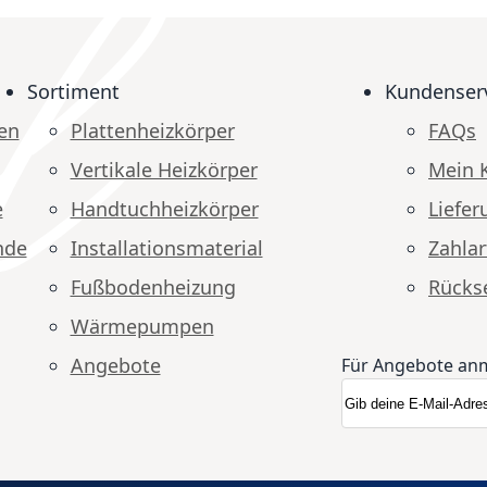
Sortiment
Kundenser
en
Plattenheizkörper
FAQs
Vertikale Heizkörper
Mein 
e
Handtuchheizkörper
Liefer
nde
Installationsmaterial
Zahlar
Fußbodenheizung
Rücks
Wärmepumpen
Angebote
Für Angebote an
Anmeldung zum N
Newsletter