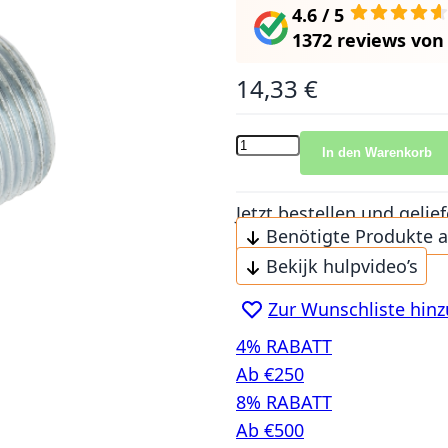
4.6 / 5
1372 reviews
vo
14,33 €
In den Warenkorb
Jetzt bestellen und gel
Benötigte Produkte 
Bekijk hulpvideo’s
Zur Wunschliste hin
4% RABATT
Ab €250
8% RABATT
Ab €500