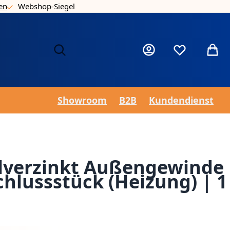
en
Webshop-Siegel
Nie
Mein Konto
Wunschzettel
Mein 
Showroom
B2B
Kundendienst
hlverzinkt Außengewinde
chlussstück (Heizung) | 1