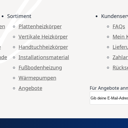
Sortiment
Kundenser
en
Plattenheizkörper
FAQs
Vertikale Heizkörper
Mein 
e
Handtuchheizkörper
Liefer
nde
Installationsmaterial
Zahlar
Fußbodenheizung
Rücks
Wärmepumpen
Angebote
Für Angebote an
Anmeldung zum N
Newsletter