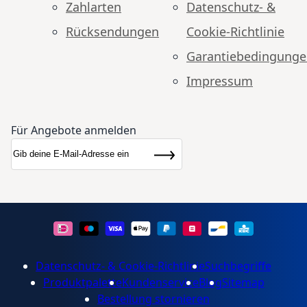
Zahlarten
Datenschutz- &
Rücksendungen
Cookie-Richtlinie
Garantiebedingung
Impressum
Für Angebote anmelden
Anmeldung zum Newsletter:
Newsletter
Abonnieren
Datenschutz- & Cookie-Richtlinie
Suchbegriffe
Produktpalette
Kundenservice
Blog
Sitemap
Bestellung stornieren