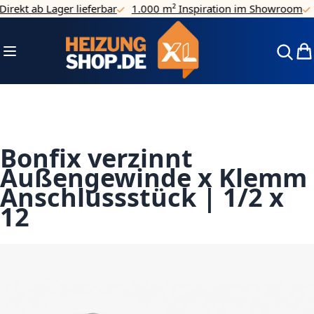
irekt ab Lager lieferbar
1.000 m² Inspiration im Showroom
Direkt zum Inhalt
Navigation umschalten
Mei
Bonfix verzinnt
Außengewinde x Klemm
Anschlussstück | 1/2 x
12