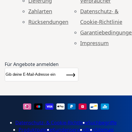
Lieferung
Verbraucher
Zahlarten
Datenschutz- &
Rücksendungen
Cookie-Richtlinie
Garantiebedingung
Impressum
Für Angebote anmelden
Anmeldung zum Newsletter:
Newsletter
Abonnieren
Datenschutz- & Cookie-Richtlinie
Suchbegriffe
Produktpalette
Kundenservice
Blog
Sitemap