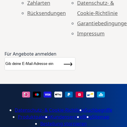
Zahlarten
Datenschutz- &
Rücksendungen
Cookie-Richtlinie
Garantiebedingung
Impressum
Für Angebote anmelden
Anmeldung zum Newsletter:
Newsletter
Abonnieren
Datenschutz- & Cookie-Richtlinie
Suchbegriffe
Produktpalette
Kundenservice
Blog
Sitemap
Bestellung stornieren