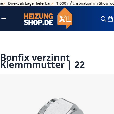
e
Direkt ab Lager lieferbar
1.000 m² Inspiration im Showroo
Direkt zum Inhalt
Navigation umschalten
Mei
Bonfix verzinnt
Klemmmutter | 22