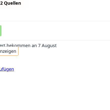
n
2 Quellen
iefert bekommen
an 7 August
anzeigen
zufügen