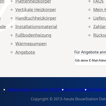
en
Plattenheizkörper
FAQs
Vertikale Heizkörper
Mein 
e
Handtuchheizkörper
Liefer
nde
Installationsmaterial
Zahlar
Fußbodenheizung
Rücks
Wärmepumpen
Angebote
Für Angebote an
Anmeldung zum N
Newsletter
Datenschutz- & Cookie-Richtlinie
Suchbegriffe
Produktp
Copyright © 2013–heute BouwStation Detail