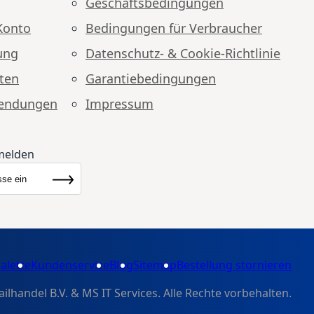
Geschäftsbedingungen
Konto
Bedingungen für Verbraucher
ung
Datenschutz- & Cookie-Richtlinie
ten
Garantiebedingungen
endungen
Impressum
melden
ewsletter:
Abonnieren
alette
Kundenservice
Blog
Sitemap
Bestellung stornieren
handel B.V. & MS IT Services. Alle Rechte vorbehalten.