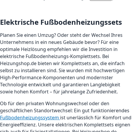
Seite
Du liest gerade Seite
Seite
Seite
Seite
Seite
Seite
Weiter
Elektrische Fußbodenheizungssets
Planen Sie einen Umzug? Oder steht der Wechsel Ihres
Unternehmens in ein neues Gebäude bevor? Für eine
optimale Heizlösung empfehlen wir die Investition in
elektrische Fußbodenheizungs-Komplettsets. Bei
Heizungshop.de bieten wir Komplettsets an, die einfach
selbst zu installieren sind. Sie wurden mit hochwertigen
High-Performance-Komponenten und modernster
Technologie entwickelt und garantieren Langlebigkeit
sowie hohen Komfort – für jahrelange Zufriedenheit.
Ob für den privaten Wohnungswechsel oder den
geschäftlichen Standortwechsel: Ein gut funktionierendes
Fußbodenheizungssystem
ist unerlässlich für Komfort und
Energieeffizienz. Unsere elektrischen Komplettsets eignen
sich auch für Fräsinstallationen. Bei Heizungshop.de