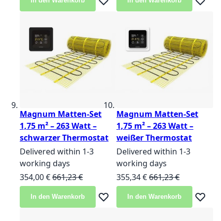
In den Warenkorb
In den Warenkorb
Zur Wunschliste hinzufügen
Zur Wun
Magnum Matten-Set
Magnum Matten-Set
1,75 m² – 263 Watt –
1,75 m² – 263 Watt –
schwarzer Thermostat
weißer Thermostat
Delivered within 1-3
Delivered within 1-3
working days
working days
Sonderangebot
Normalpreis
Sonderangebot
Normalpreis
354,00 €
661,23 €
355,34 €
661,23 €
In den Warenkorb
In den Warenkorb
Zur Wunschliste hinzufügen
Zur Wun