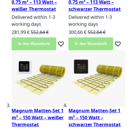
0,75 m² – 113 Watt –
0,75 m² – 113 Watt –
weißer Thermostat
schwarzer Thermostat
Delivered within 1-3
Delivered within 1-3
working days
working days
Sonderangebot
Normalpreis
Sonderangebot
Normalpreis
281,99 €
552,64 €
300,66 €
552,64 €
In den Warenkorb
In den Warenkorb
Zur Wunschliste hinzufügen
Zur Wun
Magnum Matten-Set 1
Magnum Matten-Set 1
m² – 150 Watt – weißer
m² – 150 Watt –
Thermostat
schwarzer Thermostat