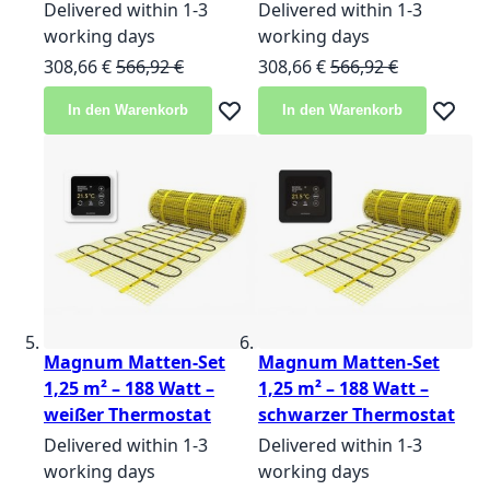
Delivered within 1-3
Delivered within 1-3
working days
working days
Sonderangebot
Normalpreis
Sonderangebot
Normalpreis
308,66 €
566,92 €
308,66 €
566,92 €
In den Warenkorb
In den Warenkorb
Zur Wunschliste hinzufügen
Zur Wun
Magnum Matten-Set
Magnum Matten-Set
1,25 m² – 188 Watt –
1,25 m² – 188 Watt –
weißer Thermostat
schwarzer Thermostat
Delivered within 1-3
Delivered within 1-3
working days
working days