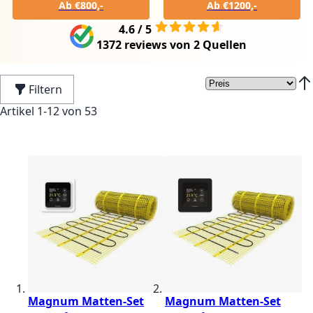
Ab €800,-
Ab €1200,-
4.6 / 5
1372 reviews
von
2 Quellen
Filtern
In 
Artikel
1
-
12
von
53
Magnum Matten-Set
Magnum Matten-Set