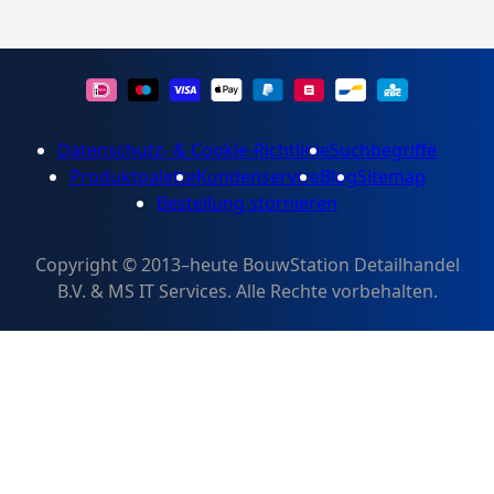
Datenschutz- & Cookie-Richtlinie
Suchbegriffe
Produktpalette
Kundenservice
Blog
Sitemap
Bestellung stornieren
Copyright © 2013–heute BouwStation Detailhandel
B.V. & MS IT Services. Alle Rechte vorbehalten.