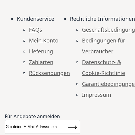
Kundenservice
Rechtliche Informationen
FAQs
Geschäftsbedingun
Mein Konto
Bedingungen für
Lieferung
Verbraucher
Zahlarten
Datenschutz- &
Rücksendungen
Cookie-Richtlinie
Garantiebedingung
Impressum
Für Angebote anmelden
Anmeldung zum Newsletter:
Newsletter
Abonnieren