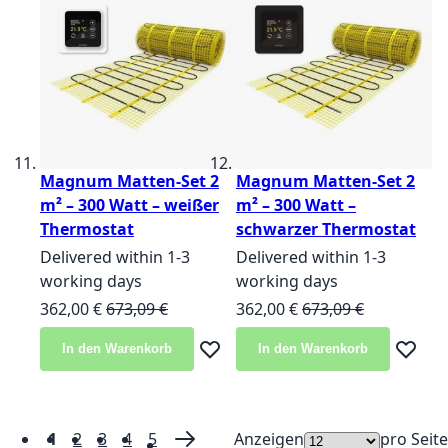
Magnum Matten-Set 2
Magnum Matten-Set 2
m² – 300 Watt – weißer
m² – 300 Watt –
Thermostat
schwarzer Thermostat
Delivered within 1-3
Delivered within 1-3
working days
working days
Sonderangebot
Normalpreis
Sonderangebot
Normalpreis
362,00 €
673,09 €
362,00 €
673,09 €
In den Warenkorb
In den Warenkorb
Zur Wunschliste hinzufügen
Zur Wun
1
2
3
4
5
Anzeigen
pro Seite