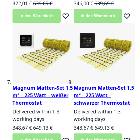
Sonderangebot
Normalpreis
Sonderangebot
Normalpreis
322,01 €
639,69 €
346,00 €
639,69 €
In den Warenkorb
In den Warenkorb
Zur Wunschliste hinzufügen
Zur Wun
Magnum Matten-Set 1,5
Magnum Matten-Set 1,5
m² – 225 Watt – weißer
m² – 225 Watt –
Thermostat
schwarzer Thermostat
Delivered within 1-3
Delivered within 1-3
working days
working days
Sonderangebot
Normalpreis
Sonderangebot
Normalpreis
348,67 €
649,13 €
348,67 €
649,13 €