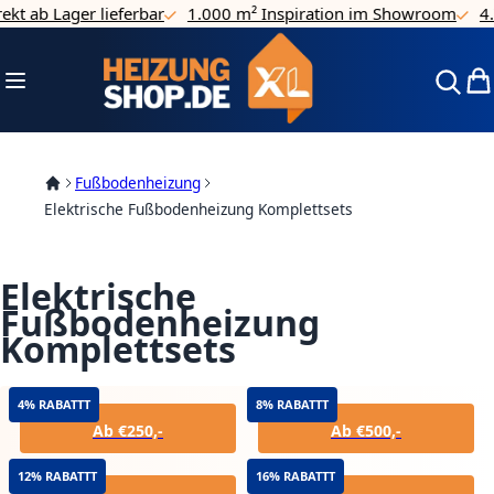
 ab Lager lieferbar
1.000 m² Inspiration im Showroom
4.7/5
Direkt zum Inhalt
Navigation umschalten
Mei
Fußbodenheizung
Elektrische Fußbodenheizung Komplettsets
Elektrische
Fußbodenheizung
Komplettsets
4% RABATTT
8% RABATTT
Ab €250,-
Ab €500,-
12% RABATTT
16% RABATTT