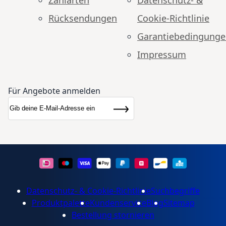
Rücksendungen
Cookie-Richtlinie
Garantiebedingung
Impressum
Für Angebote anmelden
Anmeldung zum Newsletter:
Newsletter
Abonnieren
Datenschutz- & Cookie-Richtlinie
Suchbegriffe
Produktpalette
Kundenservice
Blog
Sitemap
Bestellung stornieren