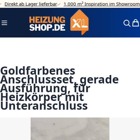
Direkt ab Lager lieferbar
1.000 m² Inspiration im Showroom
Direkt zum Inhalt
Navigation umschalten
Mei
Goldfarbenes
Anschlussset, gerade
Ausführung, für
Heizkörper mit
Unteranschluss