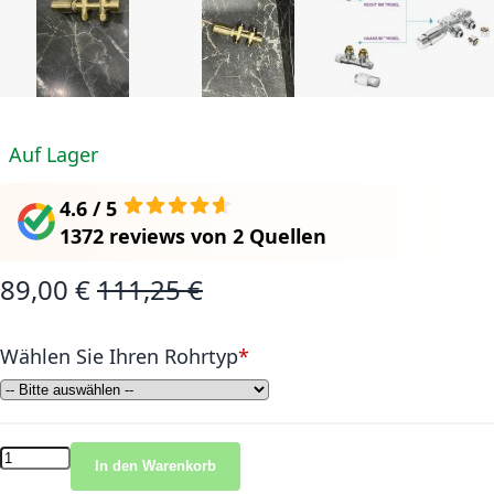
Auf Lager
4.6 / 5
1372 reviews
von
2 Quellen
89,00 €
111,25 €
Sonderangebot
Normalpreis
Wählen Sie Ihren Rohrtyp
In den Warenkorb