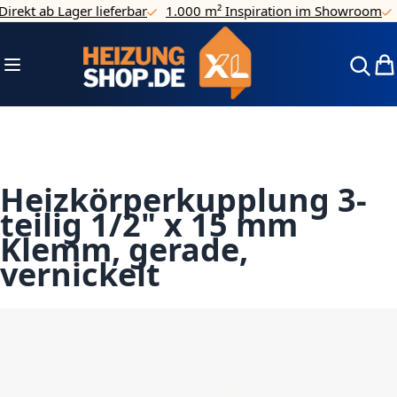
rekt ab Lager lieferbar
1.000 m² Inspiration im Showroom
4
Direkt zum Inhalt
Navigation umschalten
Mei
Heizkörperkupplung 3-
teilig 1/2" x 15 mm
Klemm, gerade,
vernickelt