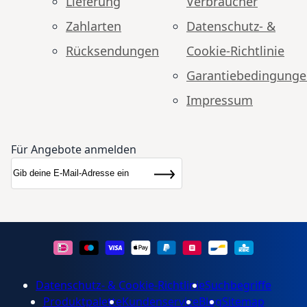
Lieferung
Verbraucher
Zahlarten
Datenschutz- &
Rücksendungen
Cookie-Richtlinie
Garantiebedingung
Impressum
Für Angebote anmelden
Anmeldung zum Newsletter:
Newsletter
Abonnieren
Datenschutz- & Cookie-Richtlinie
Suchbegriffe
Produktpalette
Kundenservice
Blog
Sitemap