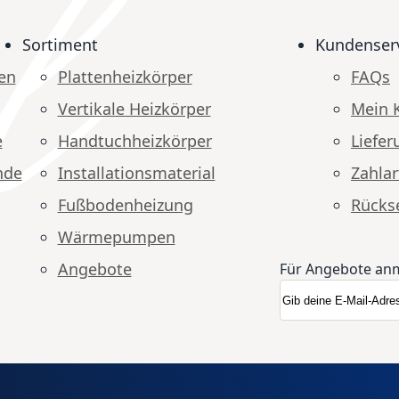
Sortiment
Kundenser
en
Plattenheizkörper
FAQs
Vertikale Heizkörper
Mein 
e
Handtuchheizkörper
Liefer
nde
Installationsmaterial
Zahlar
Fußbodenheizung
Rücks
Wärmepumpen
Angebote
Für Angebote an
Anmeldung zum N
Newsletter