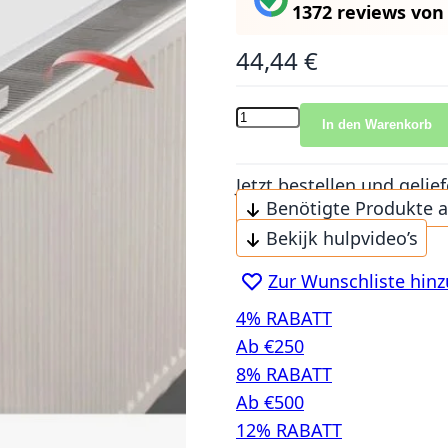
1372 reviews
vo
44,44 €
In den Warenkorb
Jetzt bestellen und gel
Benötigte Produkte 
Bekijk hulpvideo’s
Zur Wunschliste hin
4% RABATT
Ab €250
8% RABATT
Ab €500
12% RABATT