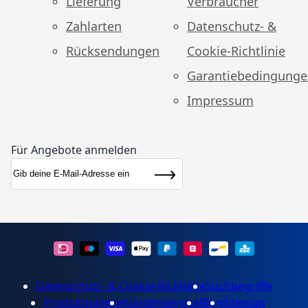
Lieferung
Verbraucher
Zahlarten
Datenschutz- &
Rücksendungen
Cookie-Richtlinie
Garantiebedingung
Impressum
Für Angebote anmelden
Anmeldung zum Newsletter:
Newsletter
Abonnieren
Datenschutz- & Cookie-Richtlinie
Suchbegriffe
Produktpalette
Kundenservice
Blog
Sitemap