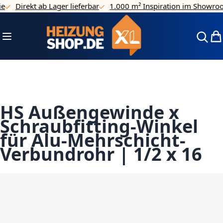
Direkt ab Lager lieferbar
1.000 m² Inspiration im Showroo
Direkt zum Inhalt
Navigation umschalten
Mei
HS Außengewinde x
Schraubfitting-Winkel
für Alu-Mehrschicht-
Verbundrohr | 1/2 x 16