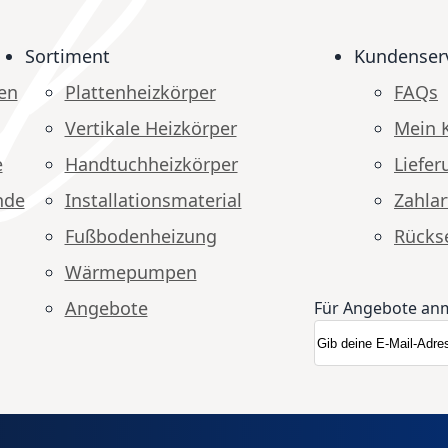
Sortiment
Kundenser
en
Plattenheizkörper
FAQs
Vertikale Heizkörper
Mein 
e
Handtuchheizkörper
Liefer
nde
Installationsmaterial
Zahlar
Fußbodenheizung
Rücks
Wärmepumpen
Angebote
Für Angebote an
Anmeldung zum N
Newsletter