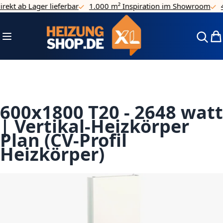
kt ab Lager lieferbar
1.000 m² Inspiration im Showroom
4.7
Direkt zum Inhalt
Navigation umschalten
Mei
600x1800 T20 - 2648 watt
| Vertikal-Heizkörper
Plan (CV-Profil
Heizkörper)