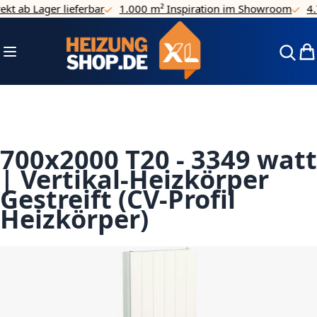
t ab Lager lieferbar
1.000 m² Inspiration im Showroom
4.7/
Direkt zum Inhalt
Navigation umschalten
Mei
700x2000 T20 - 3349 watt
| Vertikal-Heizkörper
Gestreift (CV-Profil
Heizkörper)