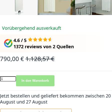
Vorübergehend ausverkauft
4.6 / 5
1372 reviews
von
2 Quellen
790,00 €
1.128,57 €
Sonderangebot
Normalpreis
In den Warenkorb
Jetzt bestellen und geliefert bekommen
zwischen 20
August und 27 August