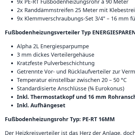
9x PE-RT Fußbodenheizungsrohr à 90 Meter
2x Randdämmstreifen 25 Meter mit Klebestrei
9x Klemmverschraubungs-Set 3/4" – 16 mm fü
Fußbodenheizungsverteiler Typ ENERGIESPARE
Alpha 2L Energiesparpumpe
3 mm dickes Verteilergehäuse
Kratzfeste Pulverbeschichtung
Getrennte Vor- und Rücklaufverteiler zur Ver
Temperatur einstellbar zwischen 20 – 50 °C
Standardisierte Anschlüsse (¾ Eurokonus)
Inkl. Thermostatkopf und 16 mm Rohransc
Inkl. Aufhängeset
Fußbodenheizungsrohr Typ: PE-RT 16MM
Der Heizkreisverteiler ist das Herz der Anlage, d