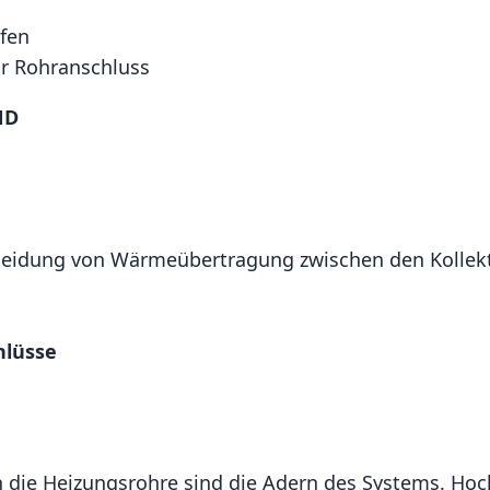
fen
r Rohranschluss
ND
meidung von Wärmeübertragung zwischen den Kollektor
hlüsse
och die Heizungsrohre sind die Adern des Systems. H