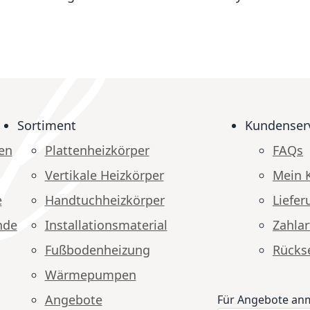
Sortiment
Kundenser
en
Plattenheizkörper
FAQs
Vertikale Heizkörper
Mein 
e
Handtuchheizkörper
Liefer
nde
Installationsmaterial
Zahlar
Fußbodenheizung
Rücks
Wärmepumpen
Angebote
Für Angebote an