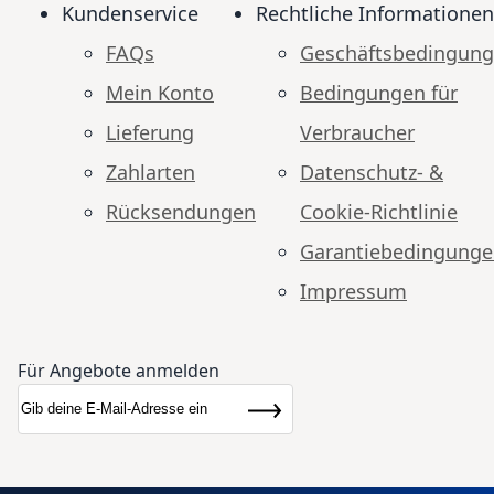
Kundenservice
Rechtliche Informationen
FAQs
Geschäftsbedingun
Mein Konto
Bedingungen für
Lieferung
Verbraucher
Zahlarten
Datenschutz- &
Rücksendungen
Cookie-Richtlinie
Garantiebedingung
Impressum
Für Angebote anmelden
Anmeldung zum Newsletter:
Newsletter
Abonnieren