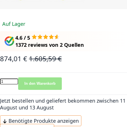
Auf Lager
4.6 / 5
1372 reviews
von
2 Quellen
874,01 €
1.605,59 €
Sonderangebot
Normalpreis
In den Warenkorb
Jetzt bestellen und geliefert bekommen
zwischen 11
August und 13 August
Benötigte Produkte anzeigen