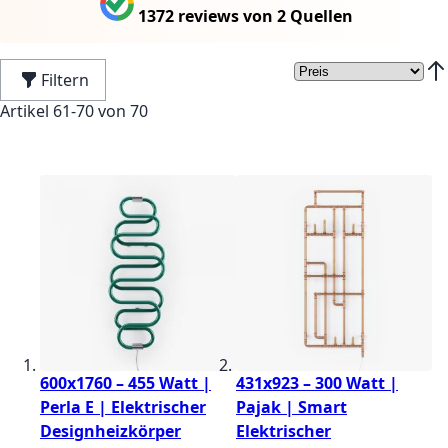
1372 reviews
von
2 Quellen
Filtern
In 
Artikel
61
-
70
von
70
600x1760 – 455 Watt |
431x923 – 300 Watt |
Perla E | Elektrischer
Pajak | Smart
Designheizkörper
Elektrischer