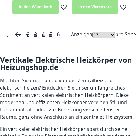
In den Warenkorb
In den Warenkorb
Zur Wunschliste hinzufügen
Zur Wun
2
3
4
5
6
Anzeigen
pro Seite
Seite
Seite
Zurück
Seite
Seite
Seite
Seite
Du liest gerade Seite
Vertikale Elektrische Heizkörper von
Heizungshop.de
Möchten Sie unabhängig von der Zentralheizung
elektrisch heizen? Entdecken Sie unser umfangreiches
Sortiment an vertikalen elektrischen Heizkörpern. Diese
modernen und effizienten Heizkörper vereinen Stil und
Funktionalität – ideal zur Beheizung verschiedenster
Räume, ganz ohne Anschluss an ein zentrales Heizsystem.
Ein vertikaler elektrischer Heizkörper spart durch seine