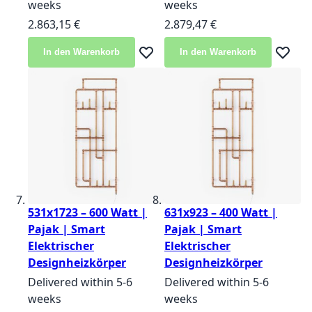
weeks
weeks
2.863,15 €
2.879,47 €
In den Warenkorb
In den Warenkorb
Zur Wunschliste hinzufügen
Zur Wun
531x1723 – 600 Watt |
631x923 – 400 Watt |
Pajak | Smart
Pajak | Smart
Elektrischer
Elektrischer
Designheizkörper
Designheizkörper
Delivered within 5-6
Delivered within 5-6
weeks
weeks