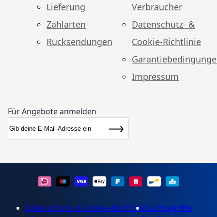
Lieferung
Verbraucher
Zahlarten
Datenschutz- &
Rücksendungen
Cookie-Richtlinie
Garantiebedingung
Impressum
Für Angebote anmelden
Anmeldung zum Newsletter:
Newsletter
Abonnieren
Datenschutz- & Cookie-Richtlinie
Suchbegriffe