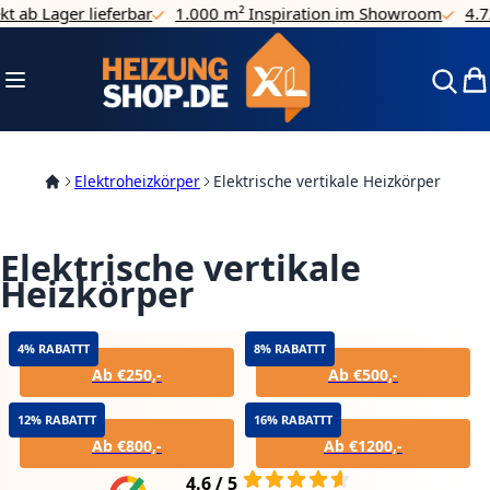
ab Lager lieferbar
1.000 m² Inspiration im Showroom
4.7/5 
Direkt zum Inhalt
Navigation umschalten
Mei
Elektroheizkörper
Elektrische vertikale Heizkörper
Elektrische vertikale
Heizkörper
4% RABATTT
8% RABATTT
Ab €250,-
Ab €500,-
12% RABATTT
16% RABATTT
Ab €800,-
Ab €1200,-
4.6 / 5