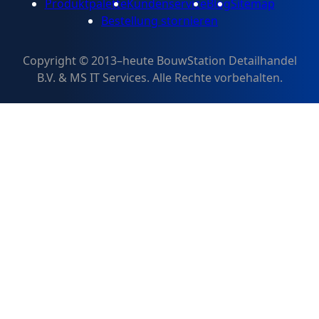
Produktpalette
Kundenservice
Blog
Sitemap
Bestellung stornieren
Copyright © 2013–heute BouwStation Detailhandel
B.V. & MS IT Services. Alle Rechte vorbehalten.