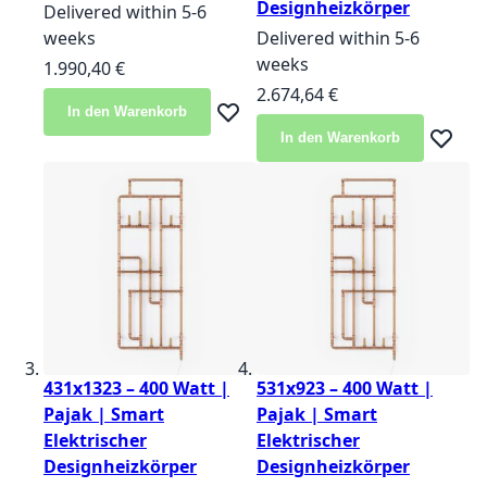
Designheizkörper
Delivered within 5-6
weeks
Delivered within 5-6
weeks
1.990,40 €
2.674,64 €
In den Warenkorb
Zur Wunschliste hinzufügen
In den Warenkorb
Zur Wun
431x1323 – 400 Watt |
531x923 – 400 Watt |
Pajak | Smart
Pajak | Smart
Elektrischer
Elektrischer
Designheizkörper
Designheizkörper