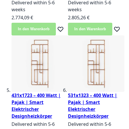
Delivered within 5-6
Delivered within 5-6
weeks
weeks
2.774,09 €
2.805,26 €
In den Warenkorb
In den Warenkorb
Zur Wunschliste hinzufügen
Zur Wun
431x1723 – 400 Watt |
531x1323 – 400 Watt |
Pajak | Smart
Pajak | Smart
Elektrischer
Elektrischer
Designheizkörper
Designheizkörper
Delivered within 5-6
Delivered within 5-6