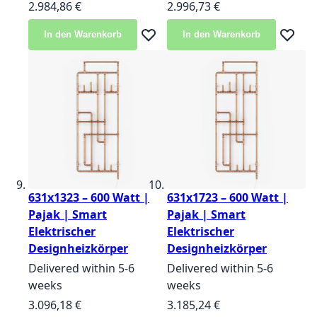
2.984,86 €
2.996,73 €
In den Warenkorb
In den Warenkorb
Zur Wunschliste hinzufügen
Zur Wun
631x1323 – 600 Watt |
631x1723 – 600 Watt |
Pajak | Smart
Pajak | Smart
Elektrischer
Elektrischer
Designheizkörper
Designheizkörper
Delivered within 5-6
Delivered within 5-6
weeks
weeks
3.096,18 €
3.185,24 €